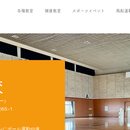
各種教室
健康教室
スポーツイベント
風船運
校
ター）
5-1
ンにボール運動や速