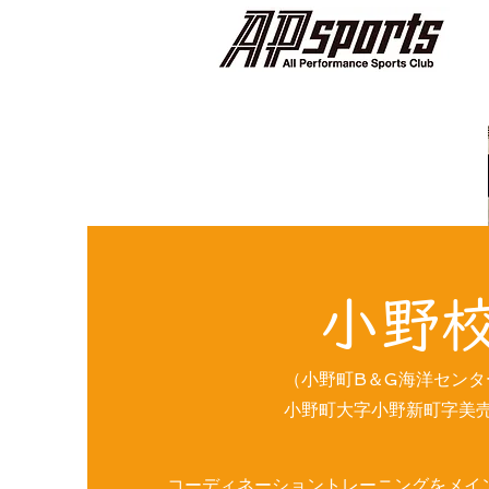
​小野
（小野町B＆G海洋セン
小野町大字小野新町字美売6
コーディネーショントレーニングをメイ