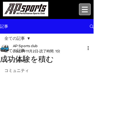
記事
全ての記事
AP Sports club
全ての記事
2023年11月2日
読了時間: 1分
成功体験を積む
今すぐ始める
コミュニティ