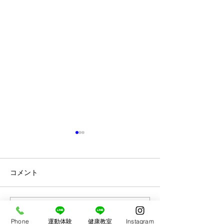
『出来た』を増
明けましておめで
ます🎍 本年もA
コメント
よろしくお願いい
仕事初めの今日、
た』をいただきま
なわとびコンテスト出場
コメントを追加…
またまAPに寄っ
Phone
運動体験
健康教室
Instagram