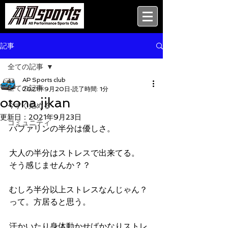
記事
全ての記事
AP Sports club
全ての記事
2021年9月20日
読了時間: 1分
otona jikan
今すぐ始める
更新日：
2021年9月23日
コミュニティ
バファリンの半分は優しさ。
大人の半分はストレスで出来てる。
そう感じませんか？？
むしろ半分以上ストレスなんじゃん？
って。方居ると思う。
汗かいたり身体動かせばかなりストレ