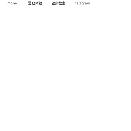
Phone
運動体験
健康教室
Instagram
『出来た』を増
明けましておめで
ます🎍 本年もA
コメント
よろしくお願いい
仕事初めの今日、
た』をいただきま
なわとびコンテスト出場
コメントを追加…
またまAPに寄っ
学生と話をしてた
跳べないんだよね
のこと。 じゃ、
に頑張ろう！！ 10
福島県田村市船引町東部台
4-281
TEL
0247-61-7750
営業時間
9:00～19:00
​定休日 日・祝