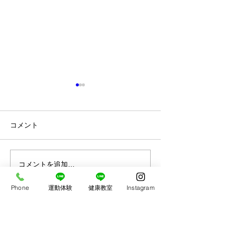
『出来た』を増
明けましておめで
ます🎍 本年もA
コメント
よろしくお願いい
仕事初めの今日、
た』をいただきま
なわとびコンテスト出場
コメントを追加…
またまAPに寄っ
学生と話をしてた
Phone
運動体験
健康教室
Instagram
跳べないんだよね
のこと。 じゃ、
に頑張ろう！！ 10