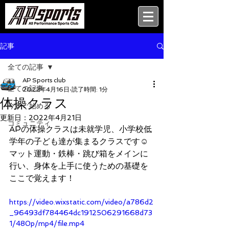
記事
全ての記事
AP Sports club
全ての記事
2022年4月16日
読了時間: 1分
体操クラス
今すぐ始める
更新日：
2022年4月21日
コミュニティ
APの体操クラスは未就学児、小学校低
学年の子ども達が集まるクラスです☺️
マット運動・鉄棒・跳び箱をメインに
行い、身体を上手に使うための基礎を
ここで覚えます！
https://video.wixstatic.com/video/a786d2
_96493df784464dc1912506291668d73
1/480p/mp4/file.mp4