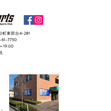
べないんだよね・・。」との
。 じゃ、跳べるように頑張
！ 10分後。...
引町東部台
4-281
-61-7750
～19:00
祝
ちら