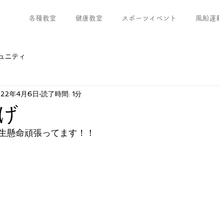
各種教室
健康教室
スポーツイベント
風船運
ュニティ
022年4月6日
読了時間: 1分
げ
生懸命頑張ってます！！